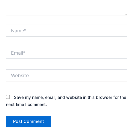
Name*
Email*
Website
Save my name, email, and website in this browser for the
next time I comment.