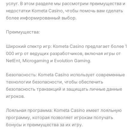
услуг. В этом разделе мы рассмотрим преимущества и
недостатки Kometa Casino, чтобы помочь вам сделать
более информированный выбор.
Преимущества:
Широкий спектр игр: Kometa Casino предлагает более 1
000 игр от ведущих разработчиков, включая игры от
NetEnt, Microgaming и Evolution Gaming.
Безопасность: Kometa Casino использует современные
технологии безопасности, чтобы обеспечить
безопасность транзакций и защищать личные данные
игроков.
Лояльная программа: Kometa Casino имеет лояльную
программу, которая позволяет игрокам получать
бонусы и преимущества за их игру.