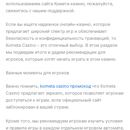
использованием сайта Комета казино, пожалуйста,
свяжитесь с нашим поддержкой.
Если вы ищете надежное онлайн-казино, которое
предлагает широкий спектр игр и обеспечивает
безопасность и конфиденциальность транзакций, то
Kometa Casino – это отличный выбор. В этом разделе
мы подведем итоги и дадим рекомендации для
игроков, которые хотят начать играть в этом казино.
Важные моменты для игроков
Важно помнить,
kometa casino промокод
что Kometa
Casino предлагает зеркало, которое позволяет игрокам
доступаться к играм, если официальный сайт
заблокирован в вашей стране.
Кроме того, мы рекомендуем игрокам изучить условия
и правила игры в каждом отдельном игровом автомате,