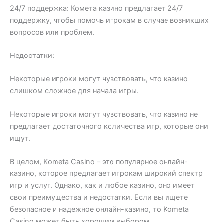
24/7 поддержка: Комета казино предлагает 24/7
поддержку, чтобы помочь игрокам в случае возникших
вопросов или проблем.
Недостатки:
Некоторые игроки могут чувствовать, что казино
слишком сложное для начала игры.
Некоторые игроки могут чувствовать, что казино не
предлагает достаточного количества игр, которые они
ищут.
В целом, Kometa Casino – это популярное онлайн-
казино, которое предлагает игрокам широкий спектр
игр и услуг. Однако, как и любое казино, оно имеет
свои преимущества и недостатки. Если вы ищете
безопасное и надежное онлайн-казино, то Kometa
Casino может быть хорошим выбором.