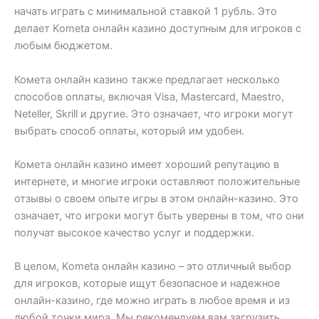
начать играть с минимальной ставкой 1 рубль. Это
делает Kometa онлайн казино доступным для игроков с
любым бюджетом.
Комета онлайн казино также предлагает несколько
способов оплаты, включая Visa, Mastercard, Maestro,
Neteller, Skrill и другие. Это означает, что игроки могут
выбрать способ оплаты, который им удобен.
Комета онлайн казино имеет хороший репутацию в
интернете, и многие игроки оставляют положительные
отзывы о своем опыте игры в этом онлайн-казино. Это
означает, что игроки могут быть уверены в том, что они
получат высокое качество услуг и поддержки.
В целом, Kometa онлайн казино – это отличный выбор
для игроков, которые ищут безопасное и надежное
онлайн-казино, где можно играть в любое время и из
любой точки мира. Мы рекомендуем вам загрузить